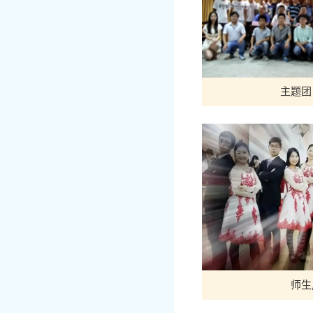
主题团
师生