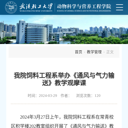
首页
-
教学管理
- 正文
我院饲料工程系举办《通风与气力输
送》教学观摩课
时间：2024-03-29 作者： 浏览次数：
120
2024
年
3
月
27
日上午，我院饲料工程系在常青校
区积学楼
202
教室组织开展了《通风与气力输送》教