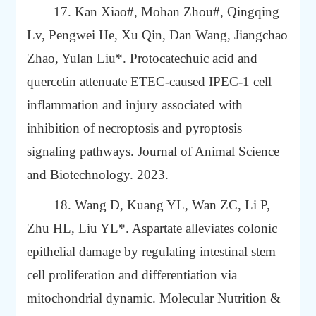
17. Kan Xiao#,
Mohan Zhou#, Qingqing
Lv, Pengwei He, Xu Qin, Dan Wang, Jiangchao
Zhao, Yulan Liu*. Protocatechuic acid and
quercetin attenuate ETEC-caused IPEC-1 cell
inflammation and injury associated with
inhibition of necroptosis and pyroptosis
signaling pathways. Journal of Animal Science
and Biotechnology. 2023.
18. Wang D, Kuang YL, Wan ZC, Li P,
Zhu HL, Liu YL*.
Aspartate alleviates colonic
epithelial damage by regulating intestinal stem
cell proliferation and differentiation via
mitochondrial dynamic. Molecular Nutrition &