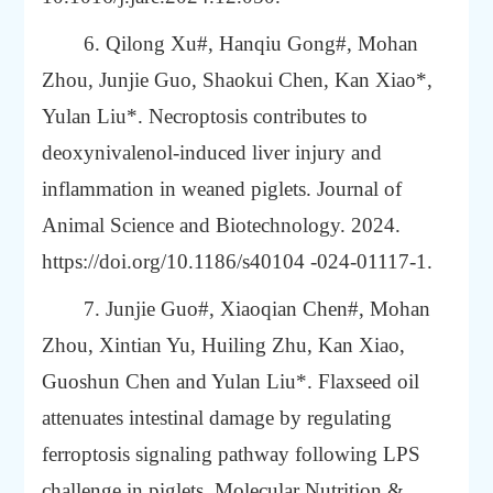
6. Qilong Xu#, Hanqiu Gong#, Mohan
Zhou, Junjie Guo, Shaokui Chen, Kan Xiao*,
Yulan Liu
*. Necroptosis contributes to
deoxynivalenol-induced liver injury and
inflammation in weaned piglets. Journal of
Animal Science and Biotechnology. 2024.
https://doi.org/10.1186/s40104
-024-01117-1.
7. Junjie Guo#, Xiaoqian Chen#, Mohan
Zhou, Xintian Yu, Huiling Zhu, Kan Xiao,
Guoshun Chen and Yulan Liu*.
Flaxseed oil
attenuates intestinal damage by
regulating
ferroptosis signaling pathway following LPS
challenge in piglets. Molecular Nutrition &