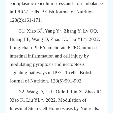
endoplasmic reticulum stress and iron imbalance
in IPEC-1 cells. British Journal of Nutrition.
128(2):161-171.
#
#
31.
Xiao
K
,
Yang
Y
,
Zhang
Y,
Lv
QQ,
Huang
FF,
Wang
D,
Zhao
JC,
Liu
YL*. 2022.
Long-chain PUFA ameliorate ETEC-induced
intestinal inflammation and cell injury by
modulating pyroptosis and necroptosis
signaling pathways in IPEC-1 cells. British
Journal of Nutrition. 128(5):991-992.
32.
Wang
D,
Li
P,
Odle
J,
Lin
X,
Zhao
JC,
Xiao
K,
Liu
YL*. 2022. Modulation of
Intestinal Stem Cell Homeostasis by Nutrients: