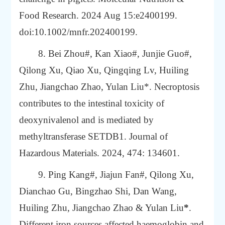
Food Research.
2024 Aug 15:e2400199.
doi:10.1002/mnfr.202400199.
8. Bei Zhou#,
Kan Xiao#, Junjie Guo#,
Qilong Xu, Qiao Xu, Qingqing Lv, Huiling
Zhu,
Jiangchao Zhao, Yulan Liu*.
Necroptosis
contributes to the intestinal toxicity of
deoxynivalenol and is mediated by
methyltransferase SETDB1.
Journal of
Hazardous Materials. 2024, 474: 134601.
9. Ping Kang#, Jiajun Fan#, Qilong Xu,
Dianchao Gu, Bingzhao Shi, Dan Wang,
Huiling Zhu, Jiangchao Zhao & Yulan Liu
*
.
Different iron sources affected haemoglobin and