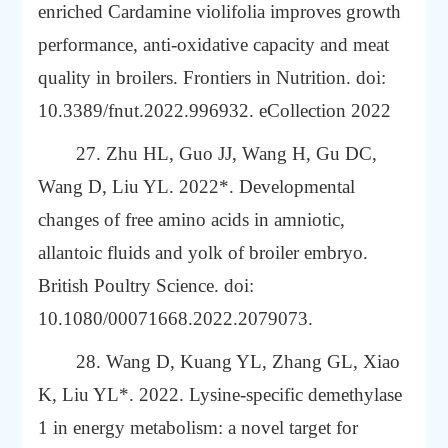
enriched
Cardamine violifolia
improves growth
performance, anti-oxidative capacity and meat
quality in broilers.
Frontiers in Nutrition. doi:
10.3389/fnut.2022.996932. eCollection 2022
27. Zhu HL, Guo JJ, Wang H, Gu DC,
Wang D, Liu YL. 2022*.
Developmental
changes of free amino acids in amniotic,
allantoic fluids and yolk of broiler embryo.
British Poultry Science. doi:
10.1080/00071668.2022.2079073.
28. Wang D, Kuang YL, Zhang GL, Xiao
K, Liu YL*. 2022.
Lysine-specific demethylase
1 in energy metabolism: a novel target for