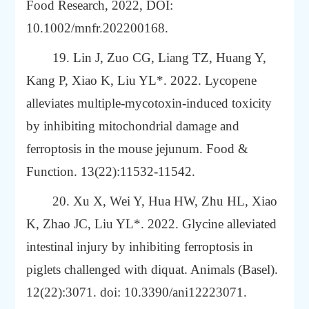
Food Research, 2022, DOI:
10.1002/mnfr.202200168.
19.
Lin
J,
Zuo
CG,
Liang
TZ,
Huang
Y,
Kang
P,
Xiao
K,
Liu
YL*. 2022. Lycopene
alleviates multiple-mycotoxin-induced toxicity
by inhibiting mitochondrial damage and
ferroptosis in the mouse jejunum. Food &
Function. 13(22):11532-11542.
20. Xu X, Wei Y, Hua HW, Zhu HL, Xiao
K, Zhao JC, Liu YL*. 2022. Glycine alleviated
intestinal injury by inhibiting ferroptosis in
piglets challenged with diquat. Animals (Basel).
12(22):3071. doi: 10.3390/ani12223071.