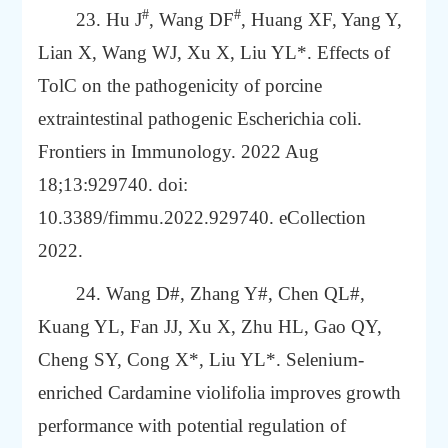
#
#
23. Hu J
, Wang DF
, Huang XF, Yang Y,
Lian X, Wang WJ, Xu X, Liu YL*.
Effects of
TolC on the pathogenicity of porcine
extraintestinal pathogenic
Escherichia coli
.
Frontiers in Immunology. 2022 Aug
18;13:929740. doi:
10.3389/fimmu.2022.929740. eCollection
2022.
24. Wang D#, Zhang Y#, Chen QL#,
Kuang YL, Fan JJ, Xu X, Zhu HL, Gao QY,
Cheng SY, Cong X*, Liu YL*. Selenium-
enriched Cardamine violifolia improves growth
performance with potential regulation of