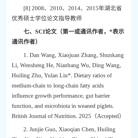
[8] 2008、2010、2014、2015年湖北省
优秀硕士学位论文指导教师
七、
SCI论文（第一或通讯作者，*表示
通讯作者）
1.
Dan Wang, Xiaojuan Zhang, Shunkang
Li, Wensheng He, Nianbang Wu, Ding Wang,
Huiling Zhu, Yulan Liu*.
Dietary ratios of
medium-chain to long-chain fatty acids
influence growth performance, gut barrier
function, and microbiota in weaned piglets.
British Journal of Nutrition. 2025（Accepted）
2. Junjie Guo, Xiaoqian Chen, Huiling