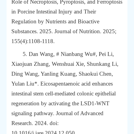
Role of
Necroptosis, Pyroptosis, and Ferroptosis
in Porcine Intestinal Injury and Their
Regulation by
Nutrients and Bioactive
Substances. 2025. Journal of Nutrition. 2025;
155(4):1108-1118.
5. Dan Wang, # Nianbang Wu#, Pei Li,
Xiaojuan Zhang, Wenshuai Xie, Shunkang Li,
Ding Wang, Yanling Kuang, Shaokui Chen,
Yulan Liu*. Eicosapentaenoic acid enhances
intestinal stem cell-mediated colonic epithelial
regeneration by activating the LSD1-WNT
signaling pathway. Journal of Advanced
Research. 2024. doi:
10.1016/j.jare.2024.12.050.