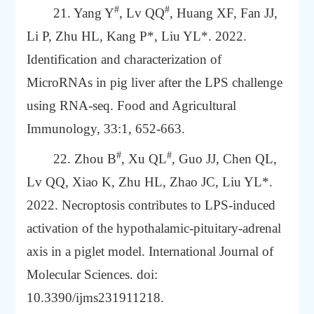
#
#
21. Yang Y
, Lv QQ
, Huang XF, Fan JJ,
Li P, Zhu HL, Kang P*, Liu YL*. 2022.
Identification and characterization of
MicroRNAs in pig liver after the LPS challenge
using RNA-seq. Food and Agricultural
Immunology, 33:1, 652-663.
#
#
22. Zhou B
, Xu QL
, Guo JJ, Chen QL,
Lv QQ, Xiao K, Zhu HL, Zhao JC, Liu YL*.
2022. Necroptosis contributes to LPS-induced
activation of the hypothalamic-pituitary-adrenal
axis in a piglet model. International Journal of
Molecular Sciences. doi:
10.3390/ijms231911218.