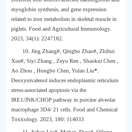
myoglobin synthesis, and gene expression
related to iron metabolism in skeletal muscle in
piglets. Food and Agricultural Immunology.
2023, 34(1): 2247182.
10. Jing Zhang#, Qingbo Zhao#, Zhihui
Xue#, Siyi Zhang , Zeyu Ren , Shaokui Chen ,
Ao Zhou , Hongbo Chen, Yulan Liu
*
.
Deoxynivalenol induces endoplasmic reticulum
stress-associated apoptosis via the
IRE1/JNK/CHOP pathway in porcine alveolar
macrophage 3D4/ 21 cells. Food and Chemical
Toxicology. 2023, 180: 114033
11. Jiahao Liu#, Mohan Zhou#, Qilong