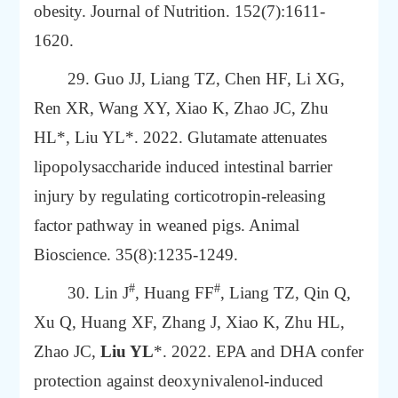
obesity.
Journal of Nutrition. 152(7):1611-
1620.
29. Guo JJ, Liang TZ, Chen HF, Li XG,
Ren XR, Wang XY, Xiao K, Zhao JC, Zhu
HL*, Liu YL*. 2022.
Glutamate attenuates
lipopolysaccharide induced intestinal barrier
injury by regulating corticotropin-releasing
factor pathway in weaned pigs.
Animal
Bioscience. 35(8):1235-1249.
#
#
30.
Lin
J
,
Huang
FF
,
Liang
TZ,
Qin
Q,
Xu
Q,
Huang
XF,
Zhang
J,
Xiao
K,
Zhu
HL,
Zhao
JC,
Liu
YL
*. 2022. EPA and DHA confer
protection against deoxynivalenol-induced