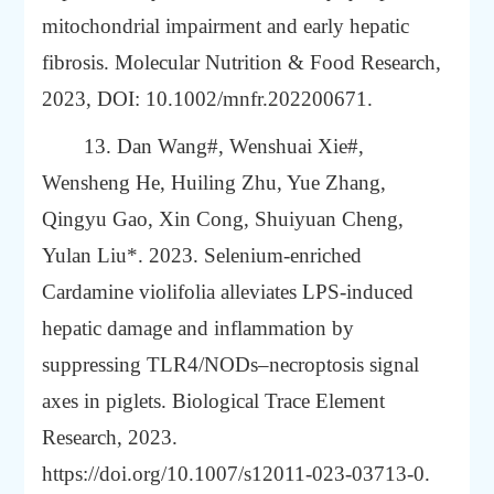
mitochondrial impairment and early hepatic
fibrosis.
Molecular Nutrition & Food Research,
2023, DOI: 10.1002/mnfr.202200671.
13. Dan Wang#, Wenshuai Xie#,
Wensheng He, Huiling Zhu, Yue Zhang,
Qingyu Gao, Xin Cong, Shuiyuan Cheng,
Yulan Liu*. 2023. Selenium‑enriched
Cardamine violifolia alleviates LPS‑induced
hepatic damage and inflammation by
suppressing TLR4/NODs–necroptosis signal
axes in piglets. Biological Trace Element
Research, 2023.
https://doi.org/10.1007/s12011-023-03713-0
.