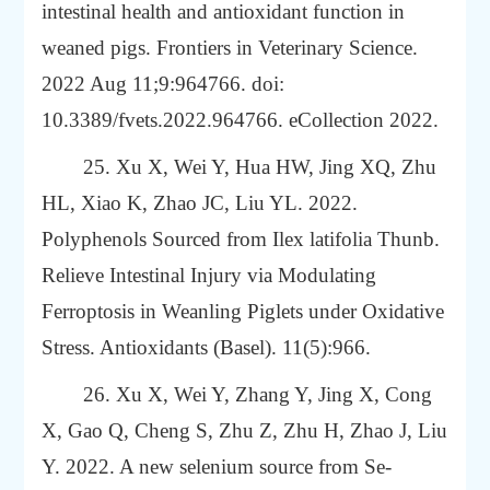
intestinal health and antioxidant function in
weaned pigs. Frontiers in Veterinary Science.
2022 Aug 11;9:964766. doi:
10.3389/fvets.2022.964766. eCollection 2022.
25. Xu X, Wei Y, Hua HW, Jing XQ, Zhu
HL, Xiao K, Zhao JC, Liu YL. 2022.
Polyphenols Sourced from
Ilex latifolia
Thunb.
Relieve Intestinal Injury via Modulating
Ferroptosis in Weanling Piglets under Oxidative
Stress.
Antioxidants (Basel). 11(5):966.
26. Xu X, Wei Y, Zhang Y, Jing X, Cong
X, Gao Q, Cheng S, Zhu Z, Zhu H, Zhao J, Liu
Y. 2022.
A new selenium source from Se-