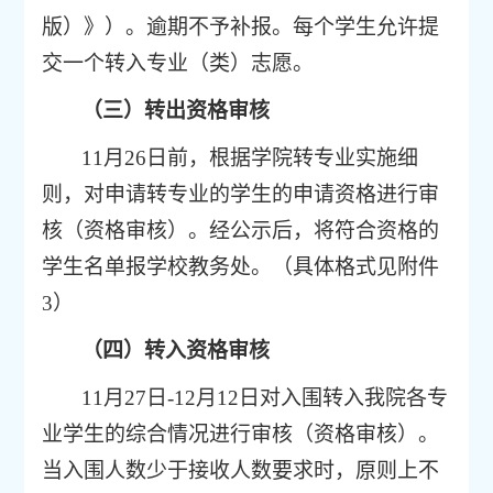
版）》）。逾期不予补报。每个学生允许提
交一个转入专业（类）志愿。
（三）转出资格审核
1
1
月
26
日前，根据学院转专业实施细
则，对申请转专业的学生的申请资格进行审
核
（资格审核）。
经
公示
后
，将符合资格的
学生名单报学校教务处
。
（具体
格式
见附件
3
）
（四）转入资格审核
11
月
27
日
-
12
月
12
日
对入围转入我院各专
业学生的综合情况进行审核（资格审核）。
当入围人数少于接收人数要求时，原则上不