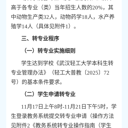
高于各专业（类）当年招生人数的
20%
，其
中动物生产类
3
2
人，动物药学
18
人，水产养
殖学
14
人（具体见附件
1
）。
三、转专业程序
（一）转专业实施细则
学生达到学校《武汉轻工大学本科生转
专业管理办法》（轻工大普教〔
2025
〕
72
号）的基本条件要求。
（二）
学生申请转专业
11
月
17
日上午
8
时
-11
月
21
日下午
5
时，学
生登录教务系统提交转专业申请（操作方法
见附件
2
《教务系统转专业操作指南（学生