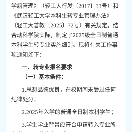
学籍管理》（轻工大行发〔
2017
〕
33
号）和
《武汉轻工大学本科生转专业管理办法》
（轻工大普教〔
20
2
5
〕
72
号
）有关规定，结
合动科学院实际，制定了
202
5
级全日制普通
本科学生转专业实施细则。现将有关工作事
项通知如下：
一、转专业报名要求
（一）
基本
条件：
1.
思想品德优良，在校期间未受过任何
纪律处分；
2.202
5
年入学的普通全日制本科学生；
3.
学生学业背景应符合申请转入专业所