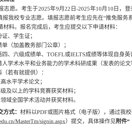
报志愿。考生
于
202
5
年
9月2
2
日
-2025年10月10日
，登
，填报我校专业志愿。填报志愿前考生应先在“推免服务
请材料。报名完成后，考生应提交以下申请材料：
份证、学生证；
成绩单（加盖教务部门公章）；
语四、六级成绩单、TOEFL或IELTS成绩等体现自身
申请人学术水平和业务能力的学术科研成果（发表的论
料
（
若有就提供
）：
表高水平学术论文；
部级及以上的学科竞赛获奖材料；
业领域全国学术活动并获奖材料。
交方式：
材料以
PDF或图片
格式
（
电子版
）
，
通过我校
.edu.cn/MasterTm/signin.aspx
）提交，具体操作见
附件
“