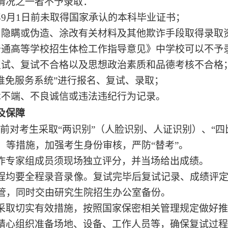
情况之一者不予录取：
年
9月1日
前未取得国家承认的本科毕业证书；
、隐瞒或伪造、涂改有关材料及其他欺诈手段取得录取
普通高等学校招生体检工作指导意见》中学校可以不予
复试、复试不合格以及思想政治素质和品德考核不合格
“推免服务系统”进行报名、复试、录取；
术不端、不良诚信或违法违纪行为记录。
及保障
前对考生采取
“两识别”（人脸识别、人证识别）、“
）等措施，加强考生身份审核，严防“替考”。
作专家组成员须现场独立评分，并当场给出成绩。
程均要全程录音录像。复试完毕后复试记录、成绩评
管，同时交由研究生院招生办公室备份。
采取切实有效措施，按照国家保密相关管理规定做好推
精心组织准备场地、设备、工作人员等，确保复试过程