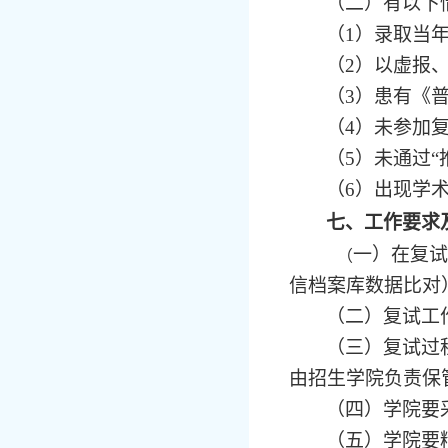
（二）有以下
（
1）录取当
（
2）以虚报
（
3）患有《
（
4）未参加
（
5）未通过
（
6）出现学
七、工作要求
一）在复试
（
信档案库数据比对
（二）复试工
（三）复试过
由招生学院负责保
（四）学院要
（五）学院要