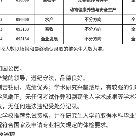
1
090500
畜牧学
动物遗传育种学
全
动物健康养殖与安全生产
2
090800
水产
不分方向
全
3
095133
畜牧
不分方向
全
4
095134
渔业发展
不分方向
全
接收
人数以填报和最终确认录取的推免生人数为准
。
和国公民。
共产党的领导，遵纪守法，品德良好。
，刻苦钻研，成绩优秀；学术研究兴趣浓厚，有较强的
，学风端正，无任何考试作弊和剽窃他人学术成果等学术
优良，无任何违法违纪受处分记录。
毕业学校推荐免试资格，并在研究生入学前取得本科毕
状况符合国家及申请专业相关规定的体检要求。
收流程