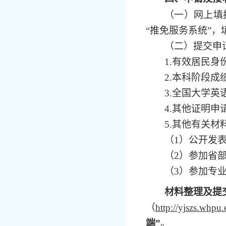
（一）网上填
“推免服务系统”
（二）提交申
1.有效居民身
2.本科阶段
3.全国大学英
4.其他证明
5.其他有关材
（
1）公开发
（
2）参加省
（
3）参加专
材料整理及提
（
http://yjszs.whpu
端”
。