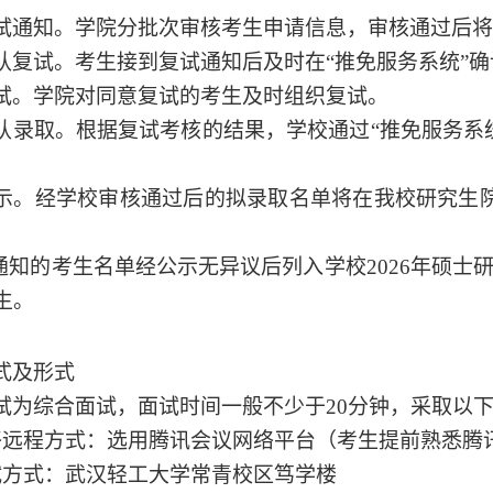
试通知。学院分批次审核考生申请信息，审核通过后将
认复试。考生接到复试通知后及时在
“推免服务系统”
试。学院对同意复试的考生及时组织复试。
认录取。根据复试考核的结果，学校通过
“推免服务系
。
示。经学校审核通过后的拟录取名单将在我校研究生
”通知的考生名单经公示无异议后列入学校
202
6
年硕士
生。
式及形式
试为综合面试，
面试
时间一般不少于
20分钟
，
采取
以
络远程方式：选用腾讯会议网络平台（考生提前熟悉腾
试方式：武汉轻工大学
常青
校区
笃学楼