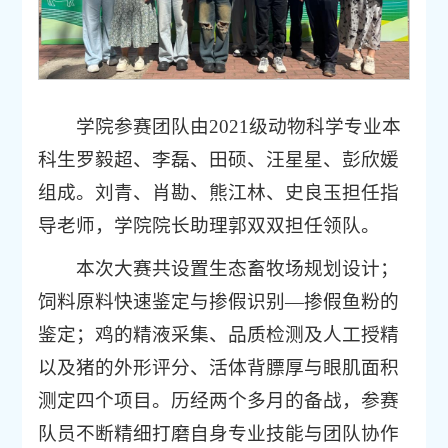
学院参赛团队由2021级动物科学专业本
科生罗毅超、李磊、田硕、汪星星、彭欣媛
组成。刘青、肖勘、熊江林、史良玉担任指
导老师，学院院长助理郭双双担任领队。
本次大赛共设置生态畜牧场规划设计；
饲料原料快速鉴定与掺假识别—掺假鱼粉的
鉴定；鸡的精液采集、品质检测及人工授精
以及猪的外形评分、活体背膘厚与眼肌面积
测定四个项目。历经两个多月的备战，参赛
队员不断精细打磨自身专业技能与团队协作