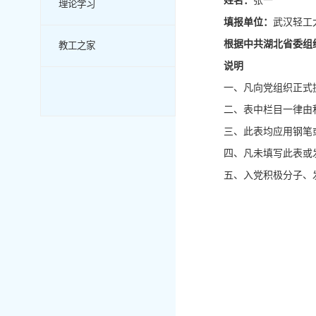
姓
名：
张一
理论学习
填报单位：
武汉轻工
根据中共湖北省委组
教工之家
说
明
一、凡向党组织正式
二、表中栏目一律由
三、此表均应用钢笔
四、凡未填写此表或
五、入党积极分子、