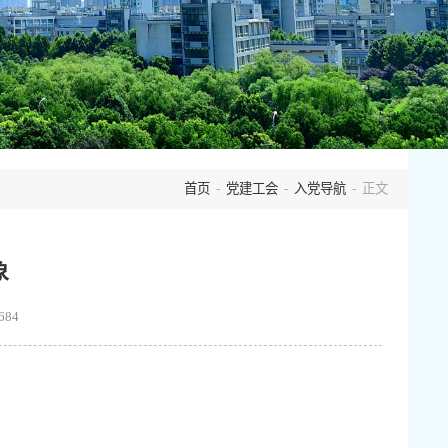
首页
-
党建工会
-
入党导航
- 正文
象
684