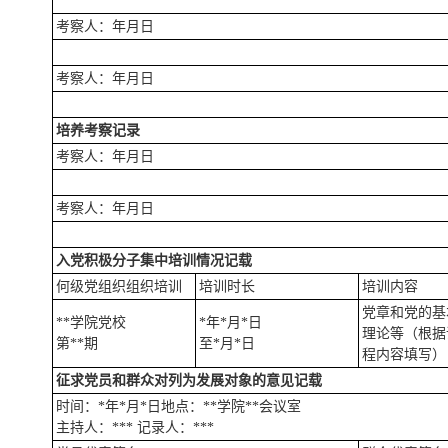
考察人：年月日
考察人：年月日
培养考察记录
考察人：年月日
考察人：年月日
入党积极分子集中培训情况记载
何级党组织组织培训
培训时长
培训内容
党章和党的基
**学院党校
*年*月*日
理论等（根据
第**期
至*月*日
程内容填写）
征求党员和群众对列为发展对象的意见记载
时间：*年*月*日地点：**学院**会议室
主持人：*** 记录人：***