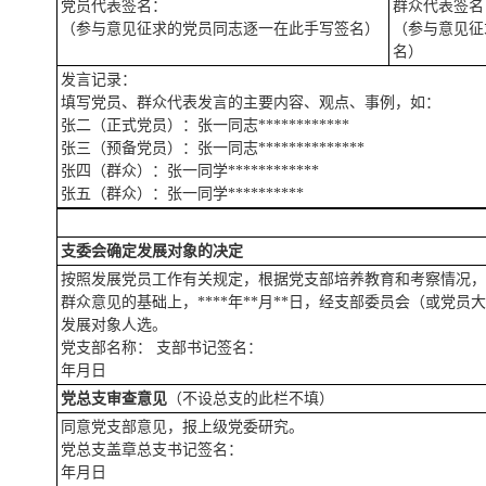
党员代表签名：
群众代表签名
（参与意见征求的党员同志逐一在此手写签名）
（参与意见征
名）
发言记录：
填写党员、群众代表发言的主要内容、观点、事例，如：
张二（正式党员）：张一同志************
张三（预备党员）：张一同志**************
张四（群众）：张一同学************
张五（群众）：张一同学**********
支委会确定发展对象的决定
按照发展党员工作有关规定，根据党支部培养教育和考察情况，
群众意见的基础上，****年**月**日，经支部委员会（或党
发展对象人选。
党支部名称： 支部书记签名：
年月日
党总支审查意见
（不设总支的此栏不填）
同意党支部意见，报上级党委研究。
党总支盖章总支书记签名：
年月日