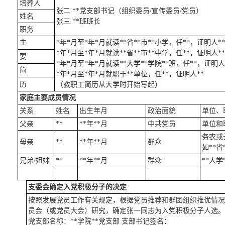
培养人
张二 **党支部书记（组织委员/宣传委员/党员）
姓名
张三 **班班长
职务
主
*年*月至*年*月就读**省**市**小学，任**，证明人**
*年*月至*年*月就读**省**市**中学，任**，证明人**
要
*年*月至*年*月就读**大学**学院**班，任**，证明人
简
*年*月至*年*月就职于**单位，任**，证明人**
历
（教职工简历从大学时开始写起）
家庭主要成员情况
关系
姓名
出生年月
政治面貌
单位、
父亲
**
**年**月
中共党员
单位和
务农或
母亲
**
**年**月
群众
如**省
兄弟/姐妹
**
**年**月
群众
**大学
支委会确定入党积极分子的决定
按照发展党员工作有关规定，根据党员推荐和群团组织推优情况，*
员会（或党员大会）研究，确定张一同志为入党积极分子人选。
党支部名称：**学院**党支部 支部书记签名：