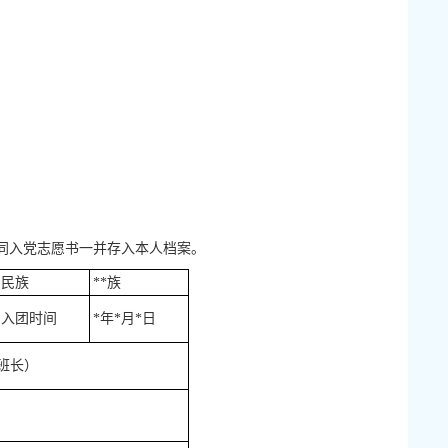
同入党志愿书一并存入本人档案。
民族
**族
入团时间
*年*月*日
（班长）