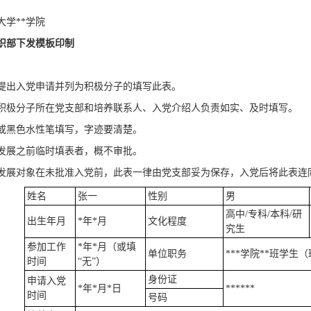
大学**学院
织部下发模板印制
提出入党申请并列为积极分子的填写此表。
积极分子所在党支部和培养联系人、入党介绍人负责如实、及时填写。
或黑色水性笔填写，字迹要清楚。
发展之前临时填表者，概不审批。
发展对象在未批准入党前，此表一律由党支部妥为保存，入党后将此表连
姓名
张一
性别
男
高中/专科/本科/研
出生年月
*年*月
文化程度
究生
参加工作
*年*月（或填
单位职务
***学院**班学生
时间
“无”）
身份证
申请入党
*年*月*日
******
时间
号码