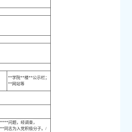
**学院**楼**公示栏；
**网站等
***问题，经调查，
**同志为入党积极分子。/