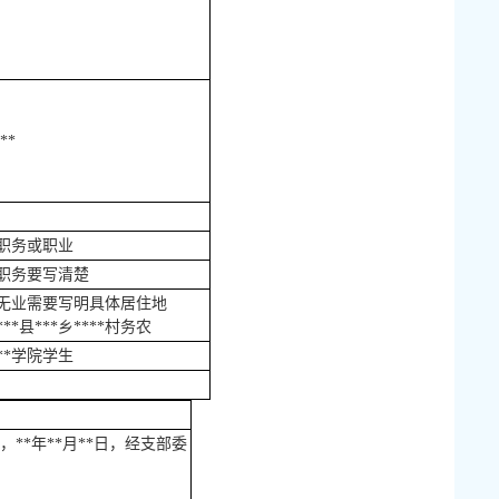
**
职务或职业
职务要写清楚
无业需要写明具体居住地
***县***乡****村务农
**学院学生
*年**月**日，经支部委