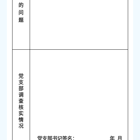
的
问
题
党
支
部
调
查
核
实
情
况
党支部书记签名： 年 月