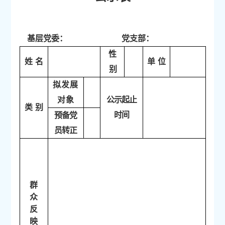
基层党委：
党支部：
性
姓 名
单 位
别
拟发展
对象
公示起止
类 别
时间
预备党
员转正
群
众
反
映